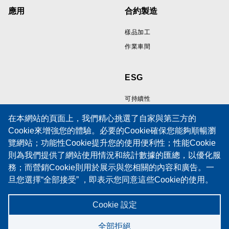
應用
合約製造
樣品加工
作業車間
ESG
可持續性
在本網站的頁面上，我們精心挑選了自家與第三方的
Cookie來增強您的體驗。必要的Cookie確保您能夠順暢瀏
資源
支持
覽網站；功能性Cookie提升您的使用便利性；性能Cookie
則為我們提供了網站使用情況和統計數據的匯總，以優化服
線纜樣品展示區
技術支援
務；而營銷Cookie則用於展示與您相關的內容和廣告。一
技術論文
培訓
旦您選擇“全部接受” ，即表示您同意這些Cookie的使用。
政策
服務請求表
當然，您也有權選擇接受或拒絕特定類型的Cookie，並在
Cookies 政策
維護合同
「設定」中隨時撤銷未來的同意。
Cookie 設定
隱私權聲明
Cookie 政策
全部拒絕