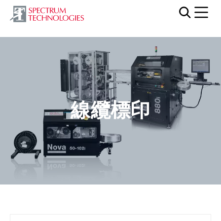
Mobi
線纜標印