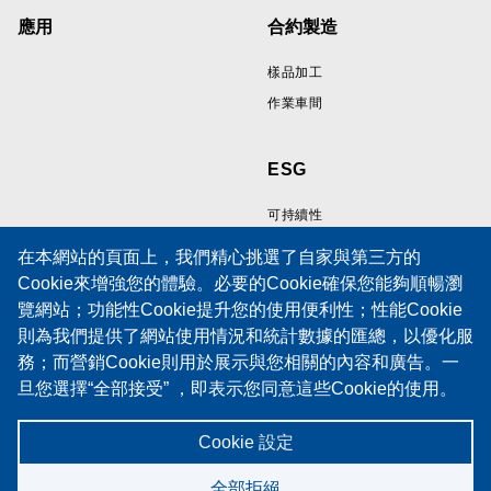
應用
合約製造
樣品加工
作業車間
ESG
可持續性
在本網站的頁面上，我們精心挑選了自家與第三方的
Cookie來增強您的體驗。必要的Cookie確保您能夠順暢瀏
資源
支持
覽網站；功能性Cookie提升您的使用便利性；性能Cookie
則為我們提供了網站使用情況和統計數據的匯總，以優化服
線纜樣品展示區
技術支援
務；而營銷Cookie則用於展示與您相關的內容和廣告。一
技術論文
培訓
旦您選擇“全部接受” ，即表示您同意這些Cookie的使用。
政策
服務請求表
當然，您也有權選擇接受或拒絕特定類型的Cookie，並在
Cookies 政策
維護合同
「設定」中隨時撤銷未來的同意。
Cookie 設定
隱私權聲明
Cookie 政策
全部拒絕