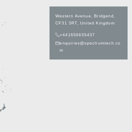
Western Avenue, Bridgend,
CF31 3RT, United Kingdom
+441656655437
enquiries@spectrumtech.co
m