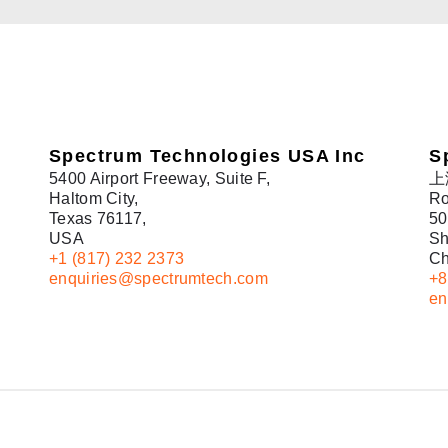
Spectrum Technologies USA Inc
S
5400 Airport Freeway, Suite F,
上
Haltom City,
Ro
Texas 76117,
50
USA
Sh
+1 (817) 232 2373
Ch
enquiries@spectrumtech.com
+8
en