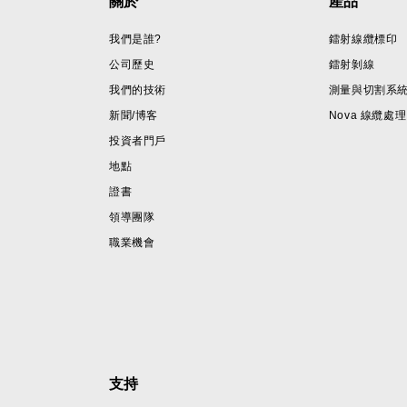
Footer
關於
產品
我們是誰?
鐳射線纜標印
公司歷史
鐳射剝線
我們的技術
測量與切割系
新聞/博客
Nova 線纜處理
投資者門戶
地點
證書
領導團隊
職業機會
支持