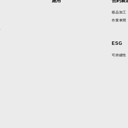
應用
合約製
樣品加工
作業車間
統
ESG
可持續性