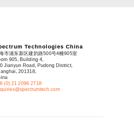
pectrum Technologies China
海市浦东新区建韵路500号4幢905室
om 905, Building 4,
0 Jianyun Road, Pudong District,
anghai, 201318,
ina
6 (0) 21 2096 2718
quiries@spectrumtech.com