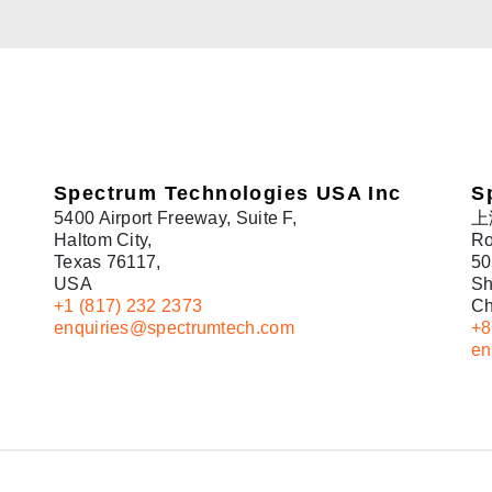
Spectrum Technologies USA Inc
S
5400 Airport Freeway, Suite F,
上
Haltom City,
Ro
Texas 76117,
50
USA
Sh
+1 (817) 232 2373
Ch
enquiries@spectrumtech.com
+8
en