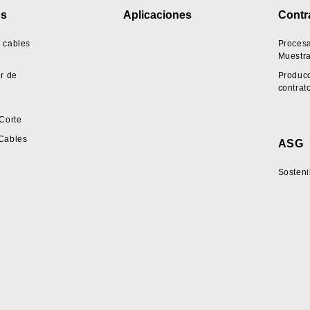
os
Aplicaciones
Contr
 cables
Proces
Muestr
r de
Producc
contrat
Corte
Cables
ASG
Sosteni