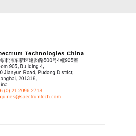
pectrum Technologies China
海市浦东新区建韵路500号4幢905室
om 905, Building 4,
0 Jianyun Road, Pudong District,
anghai, 201318,
ina
6 (0) 21 2096 2718
quiries@spectrumtech.com