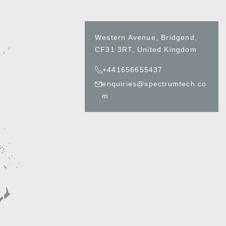
Western Avenue, Bridgend,
CF31 3RT, United Kingdom
+441656655437
enquiries@spectrumtech.co
m