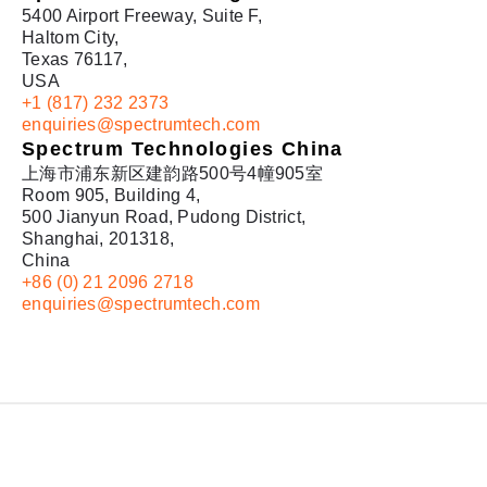
5400 Airport Freeway, Suite F,
Haltom City,
Texas 76117,
USA
+1 (817) 232 2373
enquiries@spectrumtech.com
Spectrum Technologies China
上海市浦东新区建韵路500号4幢905室
Room 905, Building 4,
500 Jianyun Road, Pudong District,
Shanghai, 201318,
China
+86 (0) 21 2096 2718
enquiries@spectrumtech.com