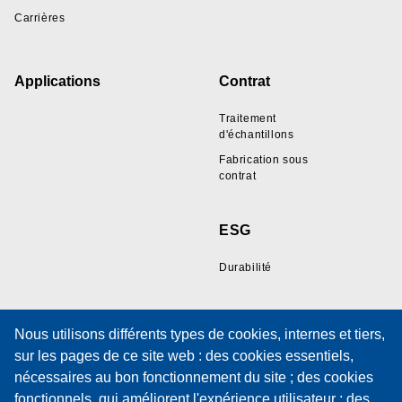
Carrières
Applications
Contrat
Traitement
d'échantillons
Fabrication sous
contrat
ESG
Durabilité
Ressources
Support
Nous utilisons différents types de cookies, internes et tiers,
sur les pages de ce site web : des cookies essentiels,
Galerie d'échantillons
Support technique
nécessaires au bon fonctionnement du site ; des cookies
de fils
Formation
fonctionnels, qui améliorent l'expérience utilisateur ; des