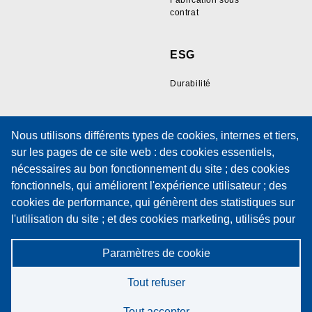
Fabrication sous
contrat
ESG
Durabilité
Ressources
Support
Nous utilisons différents types de cookies, internes et tiers,
sur les pages de ce site web : des cookies essentiels,
Galerie d'échantillons
Support technique
nécessaires au bon fonctionnement du site ; des cookies
de fils
Formation
fonctionnels, qui améliorent l'expérience utilisateur ; des
Documents techniques
Formulaire de
cookies de performance, qui génèrent des statistiques sur
Politiques
demande de service
l'utilisation du site ; et des cookies marketing, utilisés pour
Politique de cookies
Contrat de
afficher du contenu et des publicités pertinents. En
maintenance
choisissant "ACCEPTER TOUT", vous consentez à
Paramètres de cookie
Politique de
confidentialité
l'utilisation de tous les cookies. Vous pouvez accepter ou
Tout refuser
refuser chaque type de cookie individuellement et
révoquer votre consentement à tout moment via les
Tout accepter