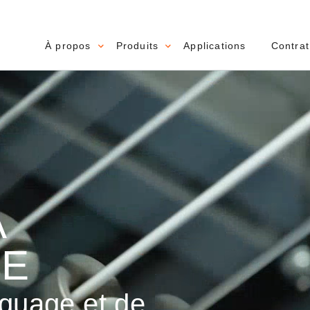
À propos
Produits
Applications
Contrat
Main navigation
A
CE
quage et de