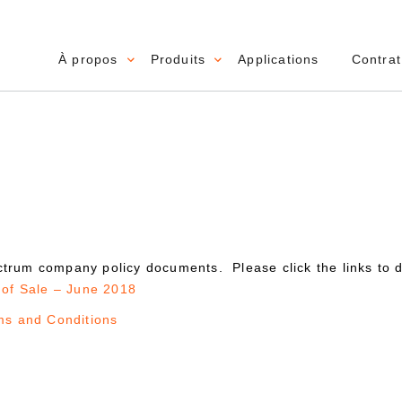
À propos
Produits
Applications
Contrat
Main navigation
ectrum company policy documents. Please click the links to
 of Sale – June 2018
ms and Conditions