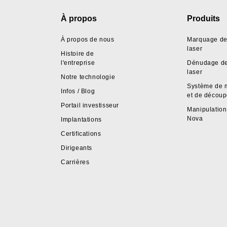
Footer
À propos
Produits
À propos de nous
Marquage de 
laser
Histoire de
l'entreprise
Dénudage de 
laser
Notre technologie
Système de 
Infos / Blog
et de décou
Portail investisseur
Manipulation 
Nova
Implantations
Certifications
Dirigeants
Carrières