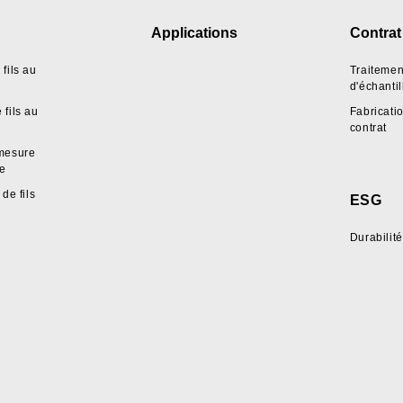
Applications
Contrat
fils au
Traitemen
d'échanti
fils au
Fabricati
contrat
mesure
pe
de fils
ESG
Durabilité