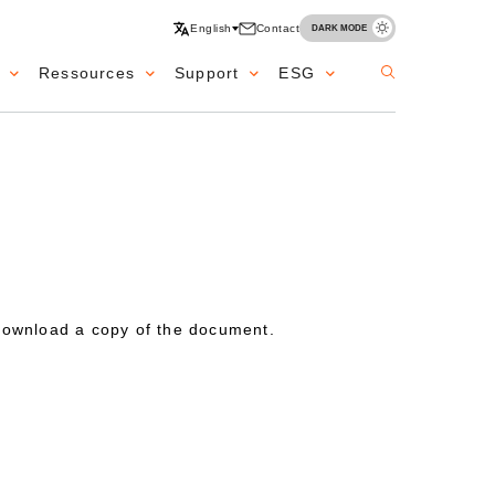
English
Contact
DARK MODE
Ressources
Support
ESG
 download a copy of the document.