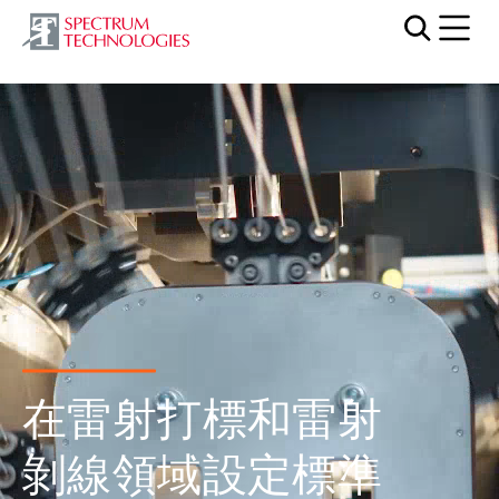
Mobi
Video file
在雷射打標和雷射
剝線領域設定標準