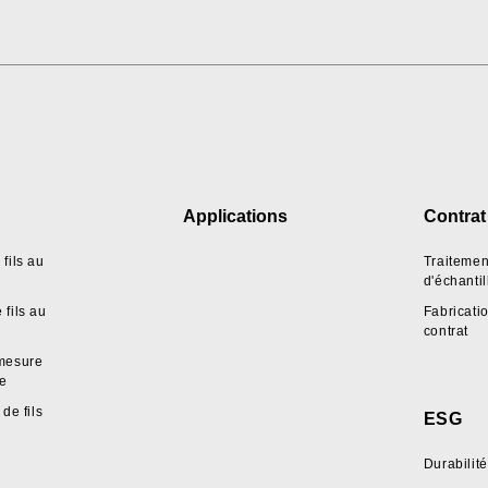
Applications
Contrat
fils au
Traitemen
d'échanti
fils au
Fabricati
contrat
mesure
pe
de fils
ESG
Durabilité