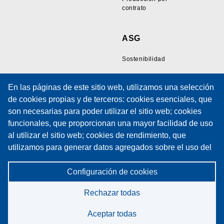
contrato
ASG
Sostenibilidad
En las páginas de este sitio web, utilizamos una selección
Recursos
Soporte
de cookies propias y de terceros: cookies esenciales, que
son necesarias para poder utilizar el sitio web; cookies
Galería de Muestras
Soporte Técnico
funcionales, que proporcionan una mayor facilidad de uso
de Cables
Formación
al utilizar el sitio web; cookies de rendimiento, que
Artículos Técnicos
Formulario de solicitud
utilizamos para generar datos agregados sobre el uso del
Políticas
de servicio
sitio web y estadísticas; y cookies de marketing, que se
Política de cookies
Contratos de
utilizan para mostrar contenidos y publicidad relevantes.
Configuración de cookies
Mantenimiento
Política de privacidad
Si elige "ACEPTAR TODAS", consiente el uso de todas
Rechazar todas
las cookies. Puede aceptar y rechazar tipos concretos de
cookies y revocar su consentimiento en el futuro en
Aceptar todas
cualquier momento en "Configuración".
©2026 Spectrum Technologies. All rights reserved.