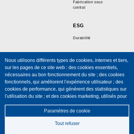
Fabrication sous
contrat
ESG
Durabilité
Ressources
Support
Nous utilisons différents types de cookies, internes et tiers,
sur les pages de ce site web : des cookies essentiels,
Galerie d'échantillons
Support technique
nécessaires au bon fonctionnement du site ; des cookies
de fils
Formation
fonctionnels, qui améliorent l'expérience utilisateur ; des
Documents techniques
Formulaire de
cookies de performance, qui génèrent des statistiques sur
Politiques
demande de service
l'utilisation du site ; et des cookies marketing, utilisés pour
Politique de cookies
Contrat de
afficher du contenu et des publicités pertinents. En
maintenance
choisissant "ACCEPTER TOUT", vous consentez à
Paramètres de cookie
Politique de
confidentialité
l'utilisation de tous les cookies. Vous pouvez accepter ou
Tout refuser
refuser chaque type de cookie individuellement et
révoquer votre consentement à tout moment via les