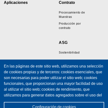
Aplicaciones
Contrato
Procesamiento de
Muestras
Producción por
contrato
ASG
Sostenibilidad
En las páginas de este sitio web, utilizamos una selección
Recursos
Soporte
de cookies propias y de terceros: cookies esenciales, que
son necesarias para poder utilizar el sitio web; cookies
Galería de Muestras
Soporte Técnico
funcionales, que proporcionan una mayor facilidad de uso
de Cables
Formación
al utilizar el sitio web; cookies de rendimiento, que
Artículos Técnicos
Formulario de solicitud
utilizamos para generar datos agregados sobre el uso del
Políticas
de servicio
sitio web y estadísticas; y cookies de marketing, que se
Política de cookies
Contratos de
utilizan para mostrar contenidos y publicidad relevantes.
Configuración de cookies