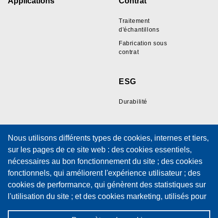
Applications
Contrat
Traitement
d'échantillons
Fabrication sous
contrat
ESG
Durabilité
Ressources
Support
Nous utilisons différents types de cookies, internes et tiers,
sur les pages de ce site web : des cookies essentiels,
Galerie d'échantillons
Support technique
nécessaires au bon fonctionnement du site ; des cookies
de fils
Formation
fonctionnels, qui améliorent l'expérience utilisateur ; des
Documents techniques
Formulaire de
cookies de performance, qui génèrent des statistiques sur
Politiques
demande de service
l'utilisation du site ; et des cookies marketing, utilisés pour
Politique de cookies
Contrat de
afficher du contenu et des publicités pertinents. En
maintenance