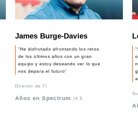
James Burge-Davies
L
“He disfrutado afrontando los retos
“
de los últimos años con un gran
o
equipo y estoy deseando ver lo que
n
nos depara el futuro”
g
a
Director de TI
Su
Años en Spectrum :
4.5
A