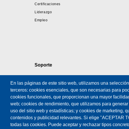
Certificaciones
Liderazgo
Empleo
Soporte
Soporte Técnico
En las páginas de este sitio web, utilizamos una selecció
Formación
terceros: cookies esenciales, que son necesarias para poder
Formulario de
cookies funcionales, que proporcionan una mayor facilidad d
solicitud de servicio
web; cookies de rendimiento, que utilizamos para generar
Contratos de
uso del sitio web y estadísticas; y cookies de marketing, q
Mantenimiento
contenidos y publicidad relevantes. Si elige "ACEPTAR 
todas las cookies. Puede aceptar y rechazar tipos concret