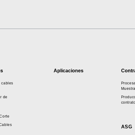
os
Aplicaciones
Contr
 cables
Proces
Muestr
r de
Producc
contrat
Corte
Cables
ASG