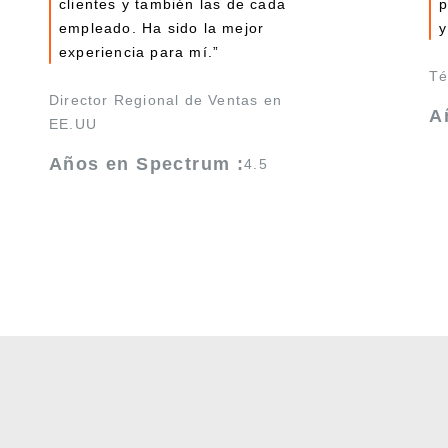
clientes y también las de cada
p
empleado. Ha sido la mejor
y
experiencia para mí.”
Té
Director Regional de Ventas en
A
EE.UU
Años en Spectrum :
4.5