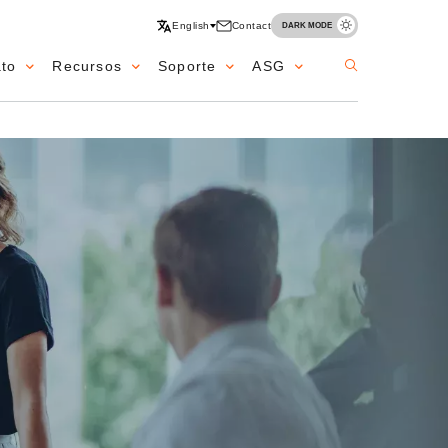
English
Contact
DARK MODE
ato
Recursos
Soporte
ASG