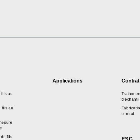
Applications
Contrat
fils au
Traitemen
d'échanti
fils au
Fabricati
contrat
mesure
pe
de fils
ESG