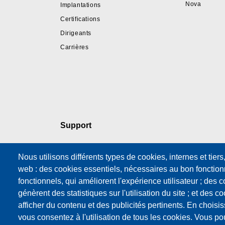
Nova
Implantations
Certifications
Dirigeants
Carrières
Support
Support technique
Nous utilisons différents types de cookies, internes et tiers
Formation
web : des cookies essentiels, nécessaires au bon fonction
Formulaire de
fonctionnels, qui améliorent l'expérience utilisateur ; des
demande de service
génèrent des statistiques sur l'utilisation du site ; et des c
Contrat de
afficher du contenu et des publicités pertinents. En ch
maintenance
vous consentez à l'utilisation de tous les cookies. Vous p