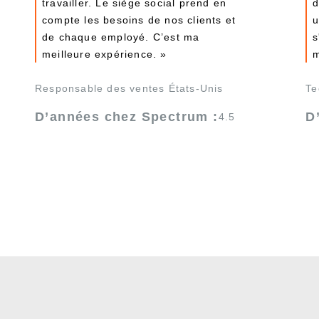
travailler. Le siège social prend en
d
compte les besoins de nos clients et
u
de chaque employé. C’est ma
s
meilleure expérience. »
m
Responsable des ventes États-Unis
Te
D’années chez Spectrum :
D
4.5