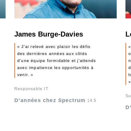
James Burge-Davies
L
« J'ai relevé avec plaisir les défis
«
des dernières années aux côtés
o
d'une équipe formidable et j'attends
n
avec impatience les opportunités à
d
venir. »
t
Responsable IT
Su
D’années chez Spectrum :
4.5
D