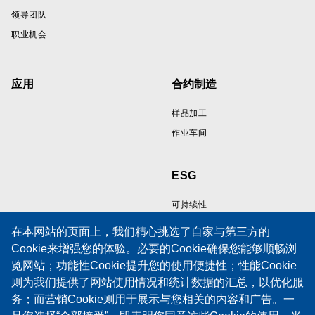
领导团队
职业机会
应用
合约制造
样品加工
作业车间
ESG
可持续性
在本网站的页面上，我们精心挑选了自家与第三方的
Cookie来增强您的体验。必要的Cookie确保您能够顺畅浏
资源
支持
览网站；功能性Cookie提升您的使用便捷性；性能Cookie
则为我们提供了网站使用情况和统计数据的汇总，以优化服
线缆样品展示区
技术支持
务；而营销Cookie则用于展示与您相关的内容和广告。一
技術論文
培训