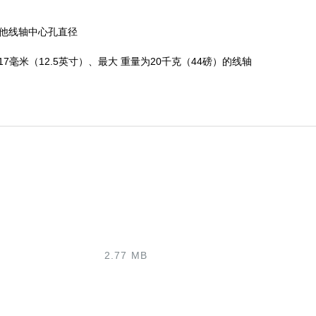
其他线轴中心孔直径
7毫米（12.5英寸）、最大 重量为20千克（44磅）的线轴
2.77 MB