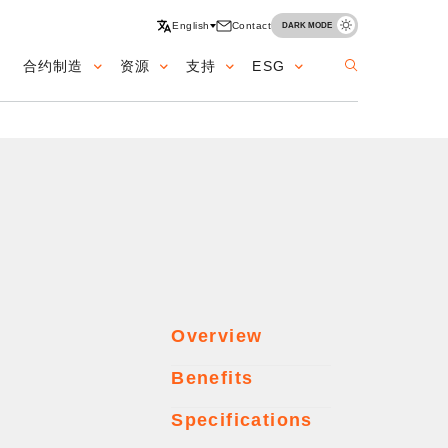
English
Contact
DARK MODE
合约制造
资源
支持
ESG
ation
Overview
Benefits
Specifications