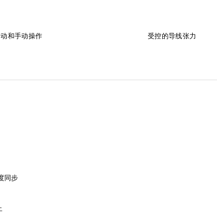
自动和手动操作
受控的导线张力
速度同步
止