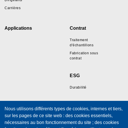
Dirigeants
Carrières
Applications
Contrat
Traitement
d'échantillons
Fabrication sous
contrat
ESG
Durabilité
Ressources
Support
Nous utilisons différents types de cookies, internes et tiers,
sur les pages de ce site web : des cookies essentiels,
Galerie d'échantillons
Support technique
nécessaires au bon fonctionnement du site ; des cookies
de fils
Formation