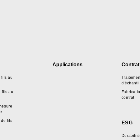
Applications
Contrat
fils au
Traitemen
d'échanti
fils au
Fabricati
contrat
mesure
pe
de fils
ESG
Durabilité