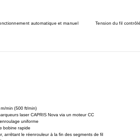
onctionnement automatique et manuel
Tension du fil contrôl
 m/min (500 ft/min)
s marqueurs laser CAPRIS Nova via un moteur CC
éenroulage uniforme
e bobine rapide
, arrêtant le réenrouleur à la fin des segments de fil