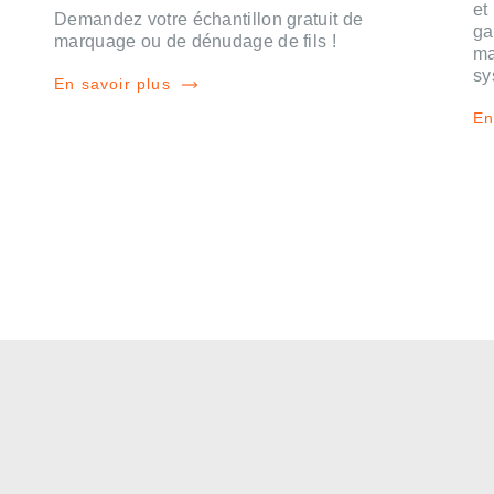
et
Demandez votre échantillon gratuit de
ga
marquage ou de dénudage de fils !
ma
sy
En savoir plus
En