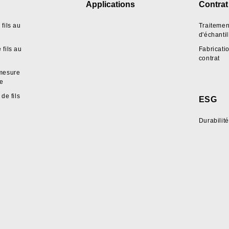
Applications
Contrat
fils au
Traitemen
d'échanti
fils au
Fabricati
contrat
mesure
pe
de fils
ESG
Durabilité