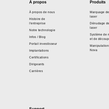
Footer
À propos
Produits
À propos de nous
Marquage de 
laser
Histoire de
l'entreprise
Dénudage de 
laser
Notre technologie
Système de 
Infos / Blog
et de décou
Portail investisseur
Manipulation 
Nova
Implantations
Certifications
Dirigeants
Carrières
Support