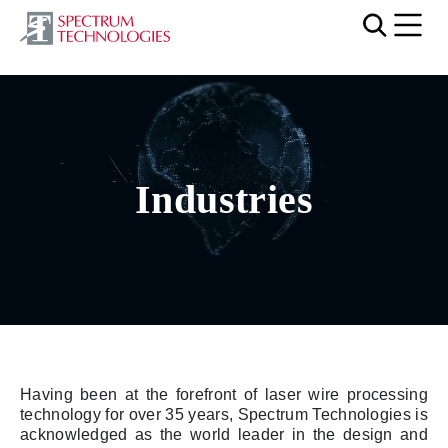
Mobi
Fichier vidéo
Industries
Having been at the forefront of laser wire processing
technology for over 35 years, Spectrum Technologies is
acknowledged as the world leader in the design and