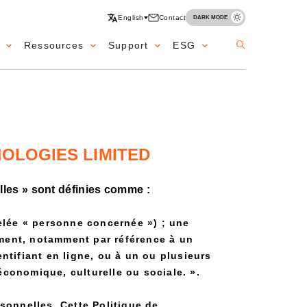
English
Contact
DARK MODE
Ressources
Support
ESG
NOLOGIES LIMITED
les » sont définies comme :
pelée « personne concernée ») ; une
tement, notamment par référence à un
ntifiant en ligne, ou à un ou plusieurs
conomique, culturelle ou sociale. ».
sonnelles. Cette Politique de