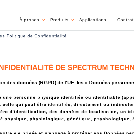
À propos
Produits
Applications
Contrat
Main navigation
 Politique de Confidentialité
NFIDENTIALITÉ DE SPECTRUM TECH
tion des données (RGPD) de l'UE, les « Données personnel
 à une personne physique identifiée ou identifiable (ap
 celle qui peut être identifiée, directement ou indirec
o d'identification, des données de localisation, un ide
té physique, physiologique, génétique, psychologique, é
otre vie privée et s'engage à protéger vos Données per