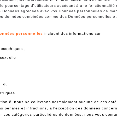
révèlent pas directement ou indirectement votre identité. 
 le pourcentage d'utilisateurs accédant à une fonctionnalité
 Données agrégées avec vos Données personnelles de maniè
 les données combinées comme des Données personnelles et 
Données personnelles
incluent des informations sur :
losophiques ;
sexuelle ;
 ; ou
étriques
ection 8, nous ne collectons normalement aucune de ces cat
ns pénales et infractions, à l'exception des données concer
er ces catégories particulières de données, nous vous dema