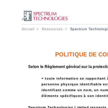
Fil d'Ariane
Accueil
Ressources
Spectrum Technologies
POLITIQUE DE CO
Selon le Règlement général sur la protec
« toute information se rapportant
personne physique identifiable est
identifiant comme un nom, un numér
éléments spécifiques à son identi
Spectrum Technologies Limited respecte v