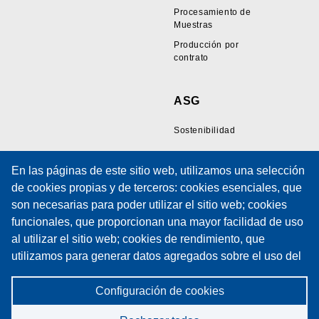
Procesamiento de
Muestras
Producción por
contrato
ASG
Sostenibilidad
En las páginas de este sitio web, utilizamos una selección
Recursos
Soporte
de cookies propias y de terceros: cookies esenciales, que
son necesarias para poder utilizar el sitio web; cookies
Galería de Muestras
Soporte Técnico
funcionales, que proporcionan una mayor facilidad de uso
de Cables
Formación
al utilizar el sitio web; cookies de rendimiento, que
Artículos Técnicos
Formulario de solicitud
utilizamos para generar datos agregados sobre el uso del
Políticas
de servicio
sitio web y estadísticas; y cookies de marketing, que se
Política de cookies
Contratos de
utilizan para mostrar contenidos y publicidad relevantes.
Configuración de cookies
Mantenimiento
Política de privacidad
Si elige "ACEPTAR TODAS", consiente el uso de todas