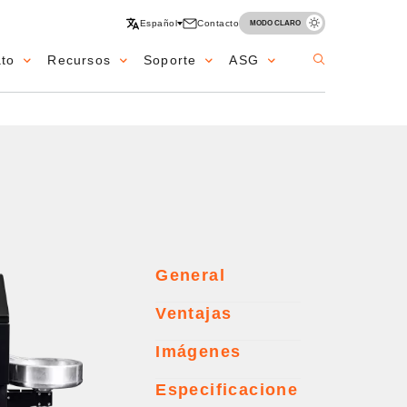
Español
Contacto
MODO CLARO
ato
Recursos
Soporte
ASG
General
Ventajas
Imágenes
Especificacione