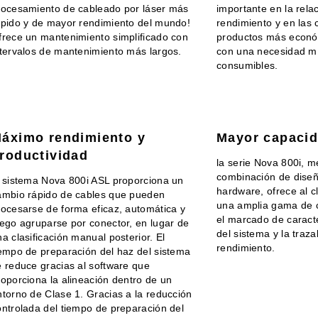
rocesamiento de cableado por láser más
importante en la rela
ápido y de mayor rendimiento del mundo!
rendimiento y en las 
frece un mantenimiento simplificado con
productos más econó
ntervalos de mantenimiento más largos.
con una necesidad m
consumibles.
áximo rendimiento y
Mayor capaci
roductividad
la serie Nova 800i, 
combinación de diseñ
l sistema Nova 800i ASL proporciona un
hardware, ofrece al c
ambio rápido de cables que pueden
una amplia gama de 
rocesarse de forma eficaz, automática y
el marcado de caracte
uego agruparse por conector, en lugar de
del sistema y la traza
a clasificación manual posterior. El
rendimiento.
iempo de preparación del haz del sistema
e reduce gracias al software que
roporciona la alineación dentro de un
ntorno de Clase 1. Gracias a la reducción
ontrolada del tiempo de preparación del