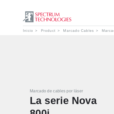
Ruta de navegació
Inicio
Product
Marcado Cables
Marcad
Marcado de cables por láser
La serie Nova
800i