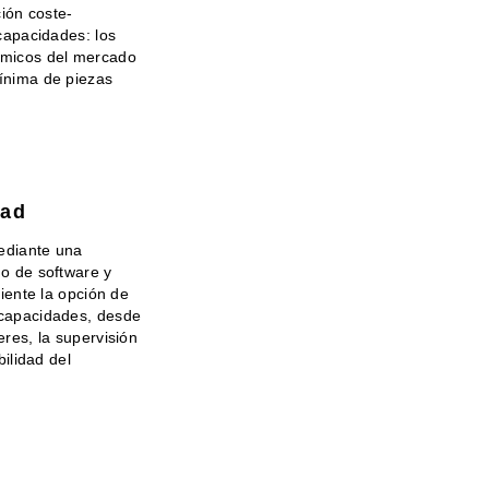
ción coste-
capacidades: los
micos del mercado
ínima de piezas
dad
mediante una
o de software y
liente la opción de
capacidades, desde
res, la supervisión
bilidad del