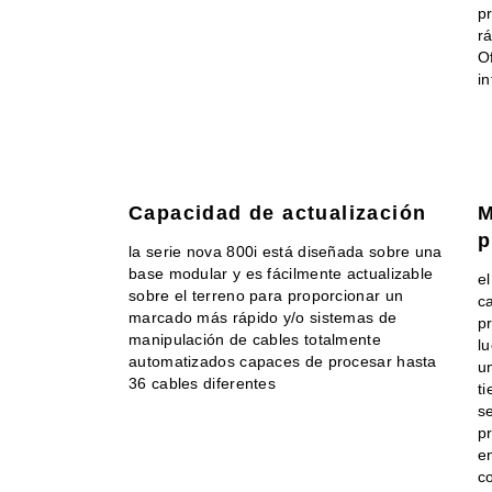
p
r
O
i
Capacidad de actualización
M
p
la serie nova 800i está diseñada sobre una
base modular y es fácilmente actualizable
e
sobre el terreno para proporcionar un
c
marcado más rápido y/o sistemas de
p
manipulación de cables totalmente
l
automatizados capaces de procesar hasta
un
36 cables diferentes
t
s
p
e
c