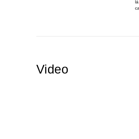
l
c
Video