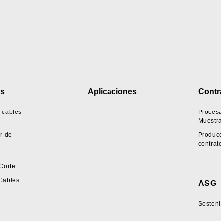
os
Aplicaciones
Contr
 cables
Proces
Muestr
r de
Producc
contrat
Corte
Cables
ASG
Sosteni