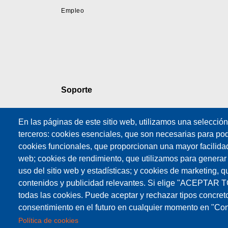
Empleo
Soporte
Soporte Técnico
En las páginas de este sitio web, utilizamos una selecció
Formación
terceros: cookies esenciales, que son necesarias para poder
Formulario de
cookies funcionales, que proporcionan una mayor facilidad d
solicitud de servicio
web; cookies de rendimiento, que utilizamos para generar
Contratos de
uso del sitio web y estadísticas; y cookies de marketing, q
Mantenimiento
contenidos y publicidad relevantes. Si elige "ACEPTAR 
todas las cookies. Puede aceptar y rechazar tipos concret
consentimiento en el futuro en cualquier momento en "Con
Política de cookies