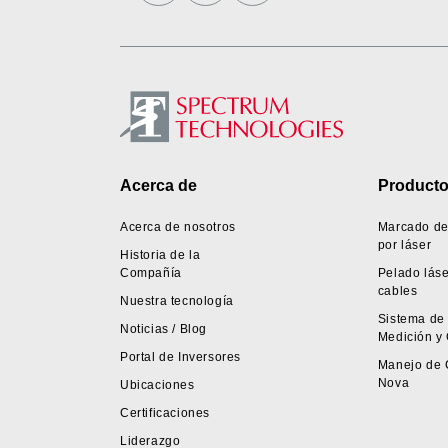
Footer
Acerca de
Product
Acerca de nosotros
Marcado de
por láser
Historia de la
Compañía
Pelado láse
cables
Nuestra tecnología
Sistema de
Noticias / Blog
Medición y 
Portal de Inversores
Manejo de 
Nova
Ubicaciones
Certificaciones
Liderazgo