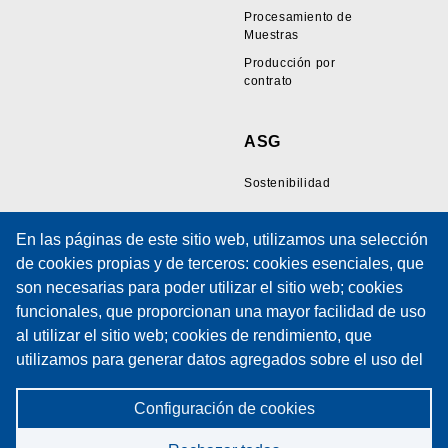
Procesamiento de
Muestras
Producción por
contrato
ASG
Sostenibilidad
En las páginas de este sitio web, utilizamos una selección
Recursos
Soporte
de cookies propias y de terceros: cookies esenciales, que
son necesarias para poder utilizar el sitio web; cookies
Galería de Muestras
Soporte Técnico
funcionales, que proporcionan una mayor facilidad de uso
de Cables
Formación
al utilizar el sitio web; cookies de rendimiento, que
Artículos Técnicos
Formulario de solicitud
utilizamos para generar datos agregados sobre el uso del
Políticas
de servicio
sitio web y estadísticas; y cookies de marketing, que se
Política de cookies
Contratos de
utilizan para mostrar contenidos y publicidad relevantes.
Configuración de cookies
Mantenimiento
Política de privacidad
Si elige "ACEPTAR TODAS", consiente el uso de todas