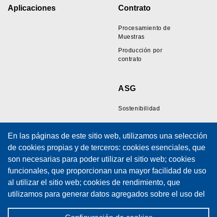
Aplicaciones
Contrato
Procesamiento de
Muestras
Producción por
contrato
ASG
Sostenibilidad
En las páginas de este sitio web, utilizamos una selección
Recursos
Soporte
de cookies propias y de terceros: cookies esenciales, que
son necesarias para poder utilizar el sitio web; cookies
Galería de Muestras
Soporte Técnico
funcionales, que proporcionan una mayor facilidad de uso
de Cables
Formación
al utilizar el sitio web; cookies de rendimiento, que
Artículos Técnicos
Formulario de solicitud
utilizamos para generar datos agregados sobre el uso del
Políticas
de servicio
sitio web y estadísticas; y cookies de marketing, que se
Política de cookies
Contratos de