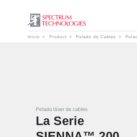
Ruta de navegació
Inicio
Product
Pelado de Cables
Pelad
Pelado láser de cables
La Serie
SIENNA™ 200