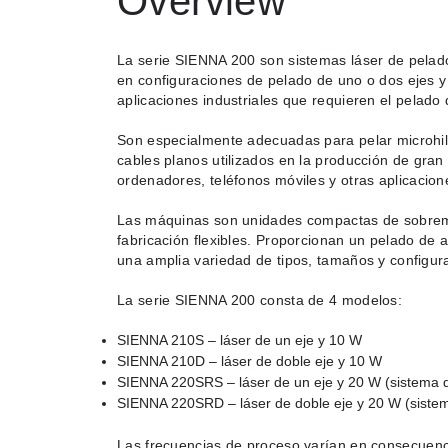
Overview
La serie SIENNA 200 son sistemas láser de pelado
en configuraciones de pelado de uno o dos ejes 
aplicaciones industriales que requieren el pelado d
Son especialmente adecuadas para pelar microhilo
cables planos utilizados en la producción de gra
ordenadores, teléfonos móviles y otras aplicacion
Las máquinas son unidades compactas de sobrem
fabricación flexibles. Proporcionan un pelado de a
una amplia variedad de tipos, tamaños y configura
La serie SIENNA 200 consta de 4 modelos:
SIENNA 210S – láser de un eje y 10 W
SIENNA 210D – láser de doble eje y 10 W
SIENNA 220SRS – láser de un eje y 20 W (sistema 
SIENNA 220SRD – láser de doble eje y 20 W (siste
Las frecuencias de proceso varían en consecuencia