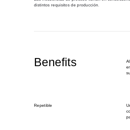
distintos requisitos de producción.
Benefits
Al
e
s
Repetible
U
co
p