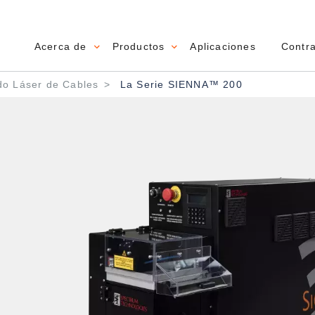
Acerca de
Productos
Aplicaciones
Contr
Main navigation
n
o Láser de Cables
La Serie SIENNA™ 200