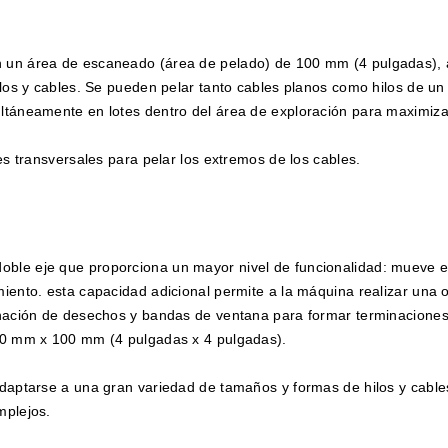
n un área de escaneado (área de pelado) de 100 mm (4 pulgadas),
los y cables. Se pueden pelar tanto cables planos como hilos de un 
ltáneamente en lotes dentro del área de exploración para maximizar
es transversales para pelar los extremos de los cables.
ble eje que proporciona un mayor nivel de funcionalidad: mueve el
iento. esta capacidad adicional permite a la máquina realizar una 
inación de desechos y bandas de ventana para formar terminaciones 
100 mm x 100 mm (4 pulgadas x 4 pulgadas).
adaptarse a una gran variedad de tamaños y formas de hilos y cable
mplejos.