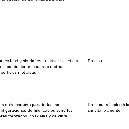
ta calidad y sin daños - el láser se refleja
Preciso
n el conductor, el chapado u otras
uperficies metálicas
na sola máquina para todas las
Procesa múltiples hil
nfiguraciones de hilo: cables sencillos,
simultáneamente
ares trenzados, coaxiales y de cinta.