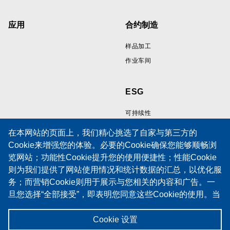
应用
合约制造
样品加工
作业车间
ESG
可持续性
在本网站的页面上，我们精心挑选了自家与第三方的
Cookie来增强您的体验。必要的Cookie确保您能够顺畅浏
资源
支持
览网站；功能性Cookie提升您的使用便捷性；性能Cookie
则为我们提供了网站使用情况和统计数据的汇总，以优化服
线缆样品展示区
技术支持
务；而营销Cookie则用于展示与您相关的内容和广告。一
技術論文
培训
旦您选择“全部接受”，即表明您同意这些Cookie的使用。当
政策
服务请求表
然，您也有权选择接受或拒绝特定类型的Cookie，并在“设
Cookies 政策
维护合同
置”中随时撤销未来的同意。
Cookie 设置
隐私声明