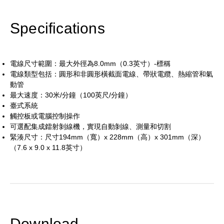
Specifications
電線尺寸範圍：最大外徑為8.0mm（0.3英寸）-標稱
電線類型包括：圓形和非圓形橫截面電線、帶狀電纜、熱縮管和氣
動管
最大速度：30米/分鐘（100英尺/分鐘）
臺式系統
觸控板或電腦控制操作
可選配集成鐳射剝線機，實現自動剝線、測量和切割
緊湊尺寸：尺寸194mm（寬）x 228mm（高）x 301mm（深）
（7.6 x 9.0 x 11.8英寸）
Download