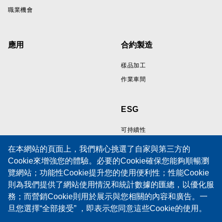
職業機會
應用
合約製造
樣品加工
作業車間
ESG
可持續性
在本網站的頁面上，我們精心挑選了自家與第三方的
Cookie來增強您的體驗。必要的Cookie確保您能夠順暢瀏
資源
支持
覽網站；功能性Cookie提升您的使用便利性；性能Cookie
則為我們提供了網站使用情況和統計數據的匯總，以優化服
線纜樣品展示區
技術支援
務；而營銷Cookie則用於展示與您相關的內容和廣告。一
技術論文
培訓
旦您選擇“全部接受” ，即表示您同意這些Cookie的使用。
政策
服務請求表
當然，您也有權選擇接受或拒絕特定類型的Cookie，並在