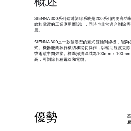
概述
SIENNA 300系列鐳射剝線系統是200系列的更
線和電纜的工業應用而設計，同時也非常適合剝除需
層。
SIENNA 300是一款緊湊型的臺式雙軸剝線機，
式。機器能夠執行橫切和縱切操作，以輔助線皮去除
或電纜中間焊接。標準掃描區域為100mm x 100mm（
高，可剝除各種電線和電纜。
優勢
高