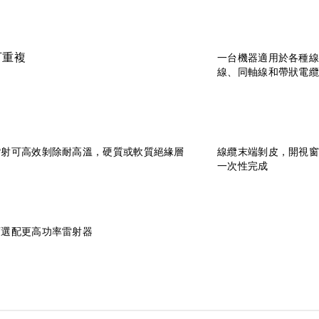
可重複
一台機器適用於各種
線、同軸線和帶狀電
鐳射可高效剝除耐高溫，硬質或軟質絕緣層
線纜末端剝皮，開視窗
一次性完成
可選配更高功率雷射器