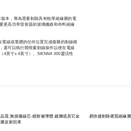
高功率版本，專為需要剝除具有較厚絕緣層的電
要更高功率雷射器的玻璃纖維和布料絕緣
能夠在電線或電纜的任何位置完成複雜的剝線模
，還可以執行開視窗剝線操作以便在電線
4英寸x 4英寸）。SIENNA 300靈活性
品質,無損傷線芯-鐳射被導體,鍍層或其它金
易快捷剝除硬質絕緣層
屬層反射回來