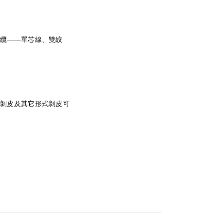
線纜——單芯線、雙絞
纜
剝皮及其它形式剝皮可