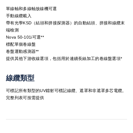
單線軸和多線軸放線機可選
手動線纜載入
帶有光學KSD（結頭和拼接探測器）的自動結頭、拼接和線纜末
端檢測
Nova 50-101i可選**
標配單個卷線盤
卷盤運動感測器**
提供其他下游收線選項，包括用於連續長絲加工的卷線盤選項*
線纜類型
可標記所有類型的UV鐳射可標記線纜、遮罩和非遮罩多芯電纜。
完整列表可按需提供