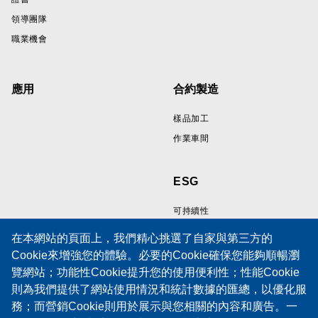
領導團隊
職業機會
應用
合約製造
樣品加工
作業車間
ESG
可持續性
在本網站的頁面上，我們精心挑選了自家與第三方的
Cookie來增強您的體驗。必要的Cookie確保您能夠順暢瀏
資源
支持
覽網站；功能性Cookie提升您的使用便利性；性能Cookie
則為我們提供了網站使用情況和統計數據的匯總，以優化服
線纜樣品展示區
技術支援
務；而營銷Cookie則用於展示與您相關的內容和廣告。一
技術論文
培訓