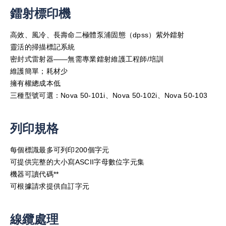
鐳射標印機
高效、風冷、長壽命二極體泵浦固態（dpss）紫外鐳射
靈活的掃描標記系統
密封式雷射器——無需專業鐳射維護工程師/培訓
維護簡單；耗材少
擁有權總成本低
三種型號可選：Nova 50-101i、Nova 50-102i、Nova 50-103
列印規格
每個標識最多可列印200個字元
可提供完整的大小寫ASCII字母數位字元集
機器可讀代碼**
可根據請求提供自訂字元
線纜處理