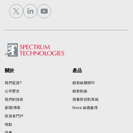
Footer
關於
產品
我們是誰?
鐳射線纜標印
公司歷史
鐳射剝線
我們的技術
測量與切割系統
新聞/博客
Nova 線纜處理
投資者門戶
地點
證書