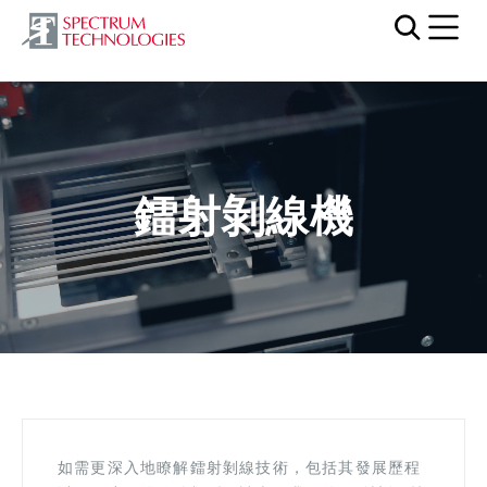
Mobi
Video file
鐳射剝線機
如需更深入地瞭解鐳射剝線技術，包括其發展歷程