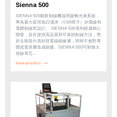
Sienna 500
SIENNA 500鐳射剝線機採用旋轉光束系統，
專為最大直徑為22毫米（0.88英寸）的電線和
電纜剝線而設計。 SIENNA 500系列經過精心
開發，旨在提供高品質和可靠的剝線方法，用
於去除當今高科技電線絕緣層，同時不會對導
體或遮罩層造成損傷。SIENNA 500可剝除大
徑線單芯...
View product