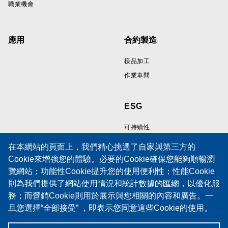
職業機會
應用
合約製造
樣品加工
作業車間
ESG
可持續性
在本網站的頁面上，我們精心挑選了自家與第三方的
Cookie來增強您的體驗。必要的Cookie確保您能夠順暢瀏
資源
支持
覽網站；功能性Cookie提升您的使用便利性；性能Cookie
則為我們提供了網站使用情況和統計數據的匯總，以優化服
線纜樣品展示區
技術支援
務；而營銷Cookie則用於展示與您相關的內容和廣告。一
技術論文
培訓
旦您選擇“全部接受” ，即表示您同意這些Cookie的使用。
政策
服務請求表
當然，您也有權選擇接受或拒絕特定類型的Cookie，並在
Cookies 政策
維護合同