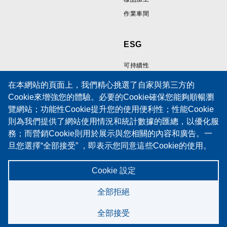
作業車間
ESG
可持續性
在本網站的頁面上，我們精心挑選了自家與第三方的
Cookie來增強您的體驗。必要的Cookie確保您能夠順暢瀏
資源
支持
覽網站；功能性Cookie提升您的使用便利性；性能Cookie
則為我們提供了網站使用情況和統計數據的匯總，以優化服
線纜樣品展示區
技術支援
務；而營銷Cookie則用於展示與您相關的內容和廣告。一
技術論文
培訓
旦您選擇“全部接受” ，即表示您同意這些Cookie的使用。
政策
服務請求表
當然，您也有權選擇接受或拒絕特定類型的Cookie，並在
Cookies 政策
維護合同
「設定」中隨時撤銷未來的同意。
Cookie 設定
隱私權聲明
Cookie 政策
全部拒絕
全部接受
©2026 Spectrum Technologies. All rights reserved.