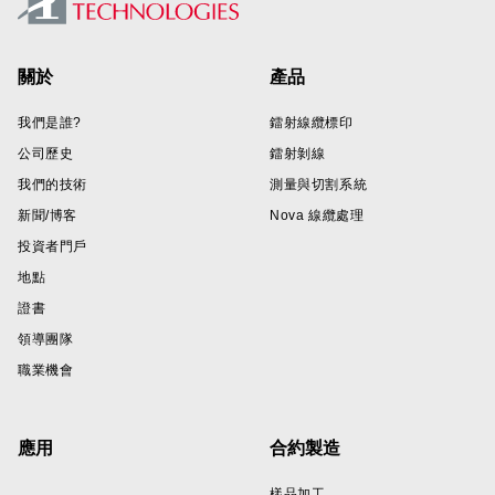
Footer
關於
產品
我們是誰?
鐳射線纜標印
公司歷史
鐳射剝線
我們的技術
測量與切割系統
新聞/博客
Nova 線纜處理
投資者門戶
地點
證書
領導團隊
職業機會
應用
合約製造
樣品加工